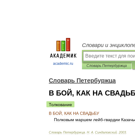
Словари и энциклоп
academic.ru
Словарь Петербуржца
Словарь Петербуржца
В БОЙ, КАК НА СВАДЬ
Толкование
В
БОЙ
,
КАК
НА
СВАДЬБУ
Полковым
маршем
лейб
-
гвардии
Казачь
Словарь
Петербуржца
.
Н
.
А
.
Синдаловский
.
2003
.