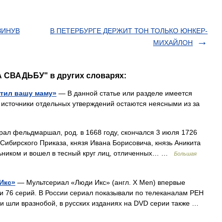
ЗИНУВ
В ПЕТЕРБУРГЕ ДЕРЖИТ ТОН ТОЛЬКО ЮНКЕР-
МИХАЙЛОН
А СВАДЬБУ" в других словарях:
етил вашу маму»
— В данной статье или разделе имеется
о источники отдельных утверждений остаются неясными из за
ал фельдмаршал, род. в 1668 году, скончался 3 июля 1726
Сибирского Приказа, князя Ивана Борисовича, князь Аникита
льником и вошел в тесный круг лиц, отличенных… …
Большая
Икс»
— Мультсериал «Люди Икс» (англ. X Men) впервые
 и 76 серий. В России сериал показывали по телеканалам РЕН
ерии шли вразнобой, в русских изданиях на DVD серии также …