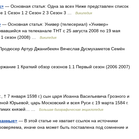
х»
— Основная статья: Одна за всех Ниже представлен список
ие 1 Сезон 1 2 Сезон 2 3 Сезон 3 …
Википедия
»
— Основная статья: Универ (телесериал) «Универ»
вавшийся на телеканале ТНТ с 25 августа 2008 по 19 мая
1 1 сезон (2008) …
Википедия
Продюсер Артур Джанибекян Вячеслав Дусмухаметов Семён
жание 1 Краткий обзор сезонов 1.1 Первый сезон (2006 2007)
., † 7 января 1598 г.) сын царя Иоанна Васильевича Грозного и
ной Юрьевой; царь Московский и всея Руси с 19 марта 1584 г.
великих князей… …
Большая биографическая энциклопедия
ванные»
— В этой статье не хватает ссылок на источники
веряема, иначе она может быть поставлена под сомнение и