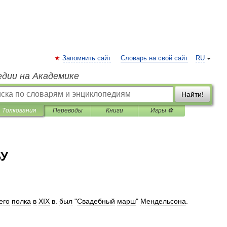
Запомнить сайт
Словарь на свой сайт
RU
едии на Академике
Найти!
Толкования
Переводы
Книги
Игры ⚽
БУ
его
полка
в
XIX
в
.
был
"
Свадебный
марш
"
Мендельсона
.