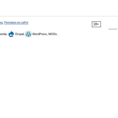
ка
,
Реклама на сайте
18+
omla,
Drupal,
WordPress, MODx.