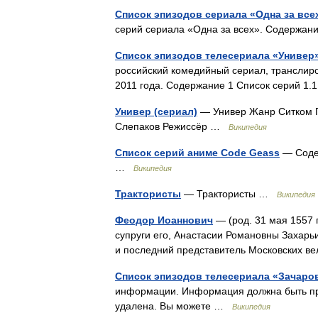
Список эпизодов сериала «Одна за все
серий сериала «Одна за всех». Содержан
Список эпизодов телесериала «Универ
российский комедийный сериал, транслиро
2011 года. Содержание 1 Список серий 1.
Универ (сериал)
— Универ Жанр Ситком 
Слепаков Режиссёр …
Википедия
Список серий аниме Code Geass
— Содер
…
Википедия
Трактористы
— Трактористы …
Википедия
Феодор Иоаннович
— (род. 31 мая 1557 г
супруги его, Анастасии Романовны Захарьи
и последний представитель Московских 
Список эпизодов телесериала «Зачаро
информации. Информация должна быть про
удалена. Вы можете …
Википедия