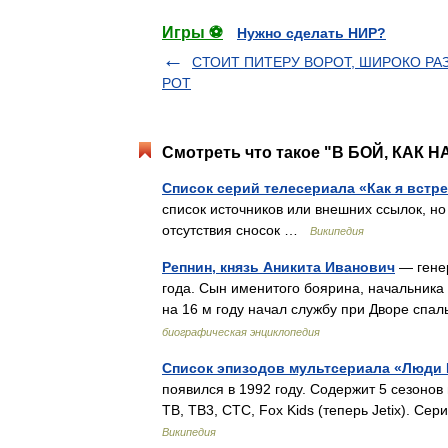
Игры ⚽
Нужно сделать НИР?
СТОИТ ПИТЕРУ ВОРОТ, ШИРОКО РА
РОТ
Смотреть что такое "В БОЙ, КАК Н
Список серий телесериала «Как я встр
список источников или внешних ссылок, н
отсутствия сносок …
Википедия
Репнин, князь Аникита Иванович
— генер
года. Сын именитого боярина, начальника 
на 16 м году начал службу при Дворе спа
биографическая энциклопедия
Список эпизодов мультсериала «Люди 
появился в 1992 году. Содержит 5 сезонов
ТВ, ТВ3, СТС, Fox Kids (теперь Jetix). С
Википедия